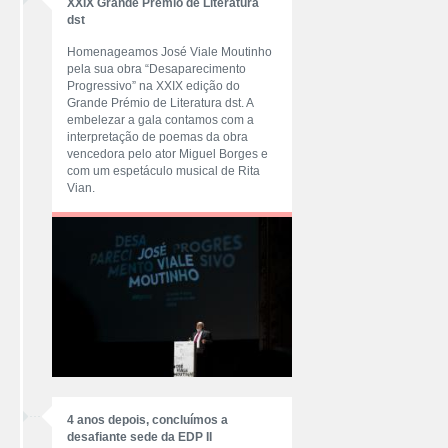
XXIX Grande Prémio de Literatura
dst
Homenageamos José Viale Moutinho
pela sua obra “Desaparecimento
Progressivo” na XXIX edição do
Grande Prémio de Literatura dst. A
embelezar a gala contamos com a
interpretação de poemas da obra
vencedora pelo ator Miguel Borges e
com um espetáculo musical de Rita
Vian.
4 anos depois, concluímos a
desafiante sede da EDP II