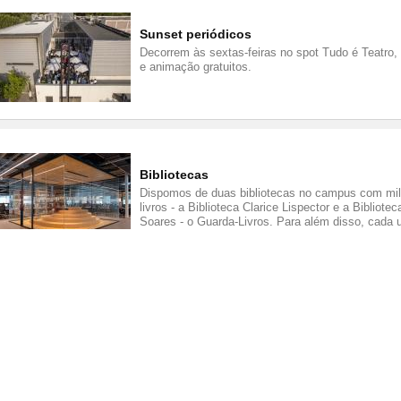
Sunset periódicos
Decorrem às sextas-feiras no spot Tudo é Teatro,
e animação gratuitos.
Bibliotecas
Dispomos de duas bibliotecas no campus com mil
livros - a Biblioteca Clarice Lispector e a Bibliote
Soares - o Guarda-Livros. Para além disso, cada
nossas obras também é contemplada com uma bib
estaleiro.
Acesso às Artes
Bilhetes gratuitos para o Theatro Circo e para a n
arte, no centro da cidade de Braga, a zet gallery.