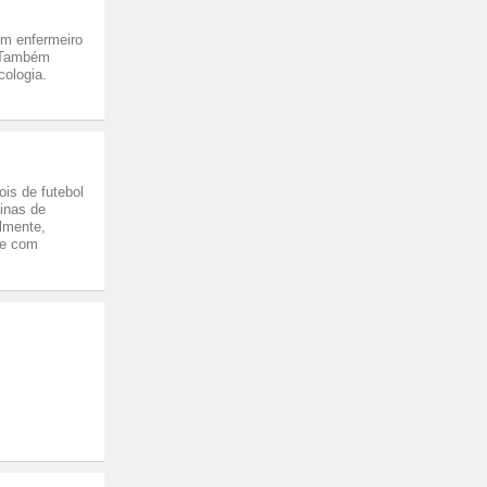
m enfermeiro
. Também
cologia.
is de futebol
inas de
lmente,
re com