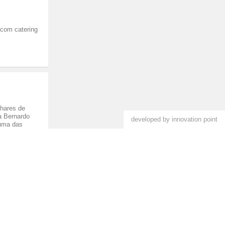
 com catering
hares de
ca Bernardo
developed by innovation point
 uma das
lioteca no
ossa galeria de